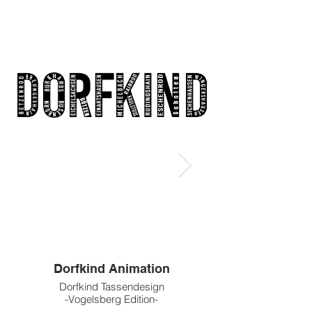
Dorfkind Animation
Dorfkind Tassendesign
Cabrio Classiccar gez
-Vogelsberg Edition-