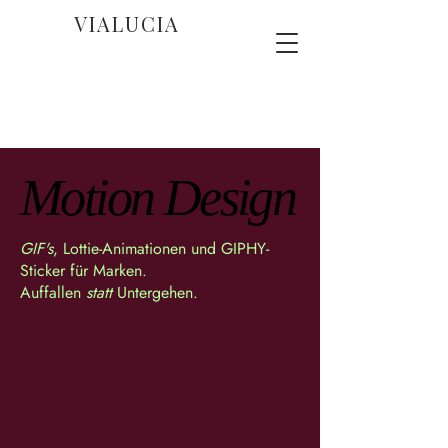
VIALUCIA
Motion Design
Motion Design
GIF's
, Lottie-Animationen und GIPHY-
Sticker für Marken.
Auffallen
statt
Untergehen.