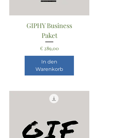
GIPHY Business
Paket
Preis
€ 289,00
In den
Warenkorb