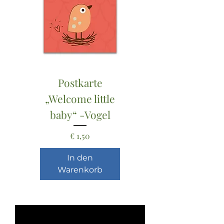
Postkarte
„Welcome little
baby“ -Vogel
Preis
€ 1,50
In den
Warenkorb