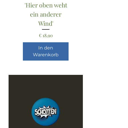
'Hier oben weht
ein anderer
Wind'
Preis
€ 18,90
In den
Warenkorb