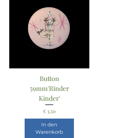
Button
59mm'Rinder
Kinder'
Preis
€ 3,50
In den
Warenkorb