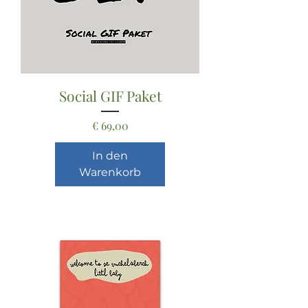
Social GIF Paket
Preis
€ 69,00
In den
Warenkorb